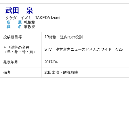
武田 泉
タケダ イズミ
TAKEDA Izumi
所 属
札幌校
職 名
准教授
投稿題目等
JR貨物 道内での役割
月刊誌等の名称
STV 夕方道内ニュースどさんこワイド 4/25
（年・巻・号・頁）
発表年月
2017/04
備考
武田出演・解説放映