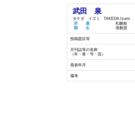
武田 泉
タケダ イズミ
TAKEDA Izumi
所 属
札幌校
職 名
准教授
投稿題目等
月刊誌等の名称
（年・巻・号・頁）
発表年月
備考