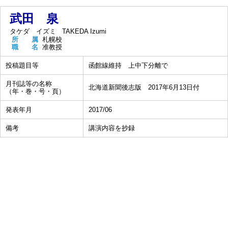
武田 泉
タケダ イズミ
TAKEDA Izumi
所 属
札幌校
職 名
准教授
投稿題目等
函館線維持 上中下分離で
月刊誌等の名称
北海道新聞後志版 2017年6月13日付
（年・巻・号・頁）
発表年月
2017/06
備考
講演内容を抄録