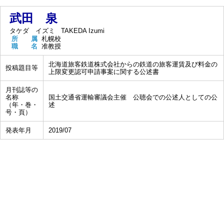
武田 泉
タケダ イズミ
TAKEDA Izumi
所 属
札幌校
職 名
准教授
北海道旅客鉄道株式会社からの鉄道の旅客運賃及び料金の
投稿題目等
上限変更認可申請事案に関する公述書
月刊誌等の
名称
国土交通省運輸審議会主催 公聴会での公述人としての公
（年・巻・
述
号・頁）
発表年月
2019/07