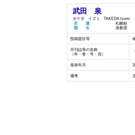
武田 泉
タケダ イズミ
TAKEDA Izumi
所 属
札幌校
職 名
准教授
投稿題目等
月刊誌等の名称
（年・巻・号・頁）
発表年月
2
備考