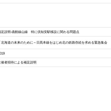
補足説明-函館線山線 特に倶知安駅移設に関わる問題点
「北海道の未来のために～日髙本線をはじめ北の鉄路存続を求める緊急集会
019
主催者招待による補足説明