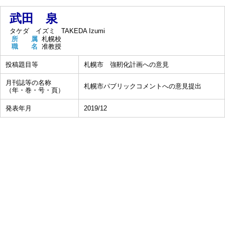
武田 泉
タケダ イズミ
TAKEDA Izumi
所 属
札幌校
職 名
准教授
投稿題目等
札幌市 強靭化計画への意見
月刊誌等の名称
札幌市パブリックコメントへの意見提出
（年・巻・号・頁）
発表年月
2019/12