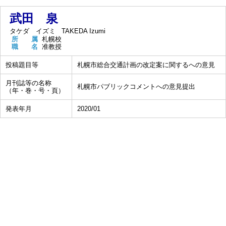
武田 泉
タケダ イズミ
TAKEDA Izumi
所 属
札幌校
職 名
准教授
投稿題目等
札幌市総合交通計画の改定案に関するへの意見
月刊誌等の名称
札幌市パブリックコメントへの意見提出
（年・巻・号・頁）
発表年月
2020/01