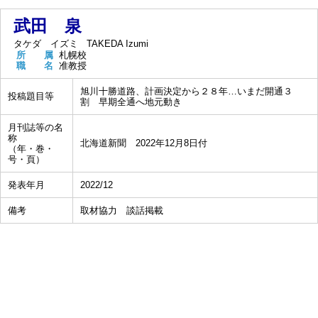
武田 泉
タケダ イズミ
TAKEDA Izumi
所 属
札幌校
職 名
准教授
旭川十勝道路、計画決定から２８年…いまだ開通３
投稿題目等
割 早期全通へ地元動き
月刊誌等の名
称
北海道新聞 2022年12月8日付
（年・巻・
号・頁）
発表年月
2022/12
備考
取材協力 談話掲載