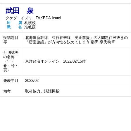
武田 泉
タケダ イズミ
TAKEDA Izumi
所 属
札幌校
職 名
准教授
投稿題目
北海道新幹線、並行在来線「廃止前提」の大問題住民抜きの
等
「密室協議」が方向性を決めてしまう 櫛田 泉氏執筆
月刊誌等
の名称
（年・
東洋経済オンライン 2022/02/15付
巻・号・
頁）
発表年月
2022/02
備考
取材協力、談話掲載