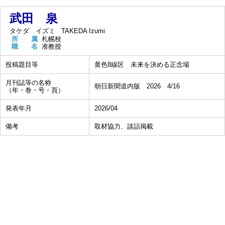
武田 泉
タケダ イズミ
TAKEDA Izumi
所 属
札幌校
職 名
准教授
投稿題目等
黄色8線区 未来を決める正念場
月刊誌等の名称
朝日新聞道内版 2026 4/16
（年・巻・号・頁）
発表年月
2026/04
備考
取材協力、談話掲載