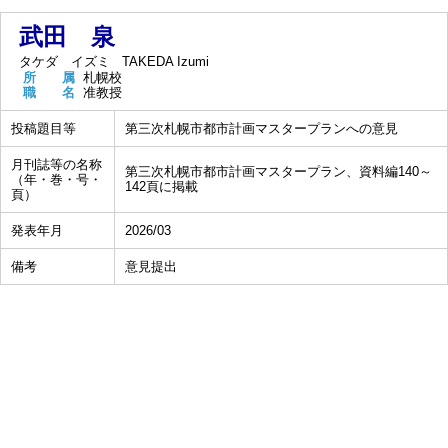
武田 泉
タケダ イズミ
TAKEDA Izumi
所 属
札幌校
職 名
准教授
投稿題目等
第三次札幌市都市計画マスタープランへの意見
月刊誌等の名称
第三次札幌市都市計画マスタープラン、資料編140～
（年・巻・号・
142頁に掲載
頁）
発表年月
2026/03
備考
意見提出