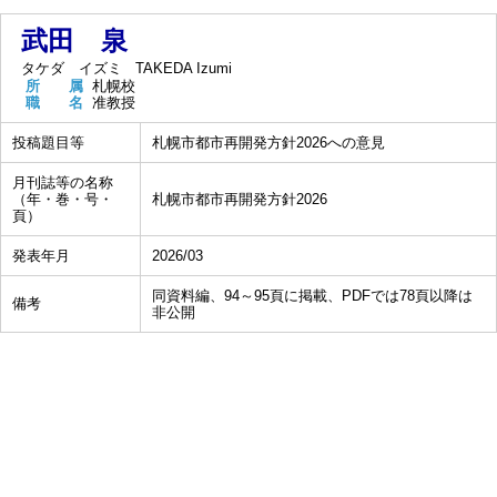
武田 泉
タケダ イズミ
TAKEDA Izumi
所 属
札幌校
職 名
准教授
投稿題目等
札幌市都市再開発方針2026への意見
月刊誌等の名称
（年・巻・号・
札幌市都市再開発方針2026
頁）
発表年月
2026/03
同資料編、94～95頁に掲載、PDFでは78頁以降は
備考
非公開