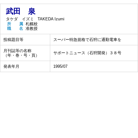
武田 泉
タケダ イズミ
TAKEDA Izumi
所 属
札幌校
職 名
准教授
投稿題目等
スーパー特急規格で石狩に通勤電車を
月刊誌等の名称
サポートニュース（石狩開発）３８号
（年・巻・号・頁）
発表年月
1995/07