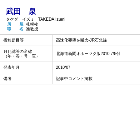
武田 泉
タケダ イズミ
TAKEDA Izumi
所 属
札幌校
職 名
准教授
投稿題目等
高速化要望を断念-JR石北線
月刊誌等の名称
北海道新聞オホーツク版2010.7/8付
（年・巻・号・頁）
発表年月
2010/07
備考
記事中コメント掲載