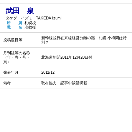
武田 泉
タケダ イズミ
TAKEDA Izumi
所 属
札幌校
職 名
准教授
新幹線並行在来線経営分離の謎 札幌-小樽間は特
投稿題目等
別？
月刊誌等の名称
（年・巻・号・
北海道新聞2011年12月20日付
頁）
発表年月
2011/12
備考
取材協力 記事中談話掲載