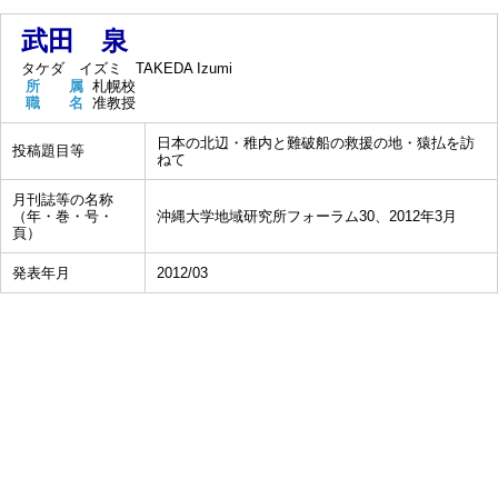
武田 泉
タケダ イズミ
TAKEDA Izumi
所 属
札幌校
職 名
准教授
日本の北辺・稚内と難破船の救援の地・猿払を訪
投稿題目等
ねて
月刊誌等の名称
（年・巻・号・
沖縄大学地域研究所フォーラム30、2012年3月
頁）
発表年月
2012/03