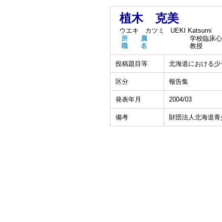
植木 克美
ウエキ カツミ
UEKI Katsumi
所 属
学校臨床心
職 名
教授
投稿題目等
北海道における少
区分
報告集
発表年月
2004/03
備考
財団法人北海道青