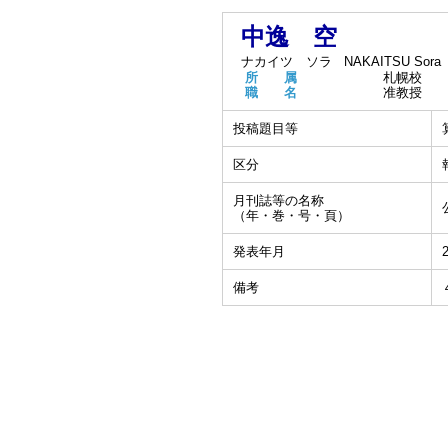
中逸 空
ナカイツ ソラ
NAKAITSU Sora
所 属
札幌校
職 名
准教授
投稿題目等
区分
月刊誌等の名称
（年・巻・号・頁）
発表年月
備考