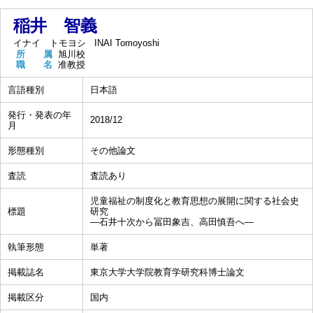
稲井 智義
イナイ トモヨシ
INAI Tomoyoshi
所 属
旭川校
職 名
准教授
言語種別
日本語
発行・発表の年
2018/12
月
形態種別
その他論文
査読
査読あり
児童福祉の制度化と教育思想の展開に関する社会史
標題
研究
―石井十次から冨田象吉、高田慎吾へ―
執筆形態
単著
掲載誌名
東京大学大学院教育学研究科博士論文
掲載区分
国内