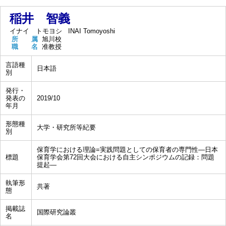
稲井 智義
イナイ トモヨシ
INAI Tomoyoshi
所 属
旭川校
職 名
准教授
言語種
日本語
別
発行・
発表の
2019/10
年月
形態種
大学・研究所等紀要
別
保育学における理論=実践問題としての保育者の専門性―日本
標題
保育学会第72回大会における自主シンポジウムの記録：問題
提起―
執筆形
共著
態
掲載誌
国際研究論叢
名