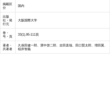
掲載区
国内
分
出版
社・発
大阪国際大学
行元
巻・
33(1),95-111頁
号・頁
著者・
久保田健一郎、濱中啓二郎、吉田直哉、田口賢太郎、増田翼、
共著者
稲井智義