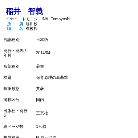
稲井 智義
イナイ トモヨシ
INAI Tomoyoshi
所 属
旭川校
職 名
准教授
言語種別
日本語
発行・発表の
2014/04
年月
形態種別
著書
標題
保育原理の新基準
執筆形態
共著
掲載区分
国内
出版社・発行
三恵社
元
総ページ数
176頁
担当範囲
60頁～84頁