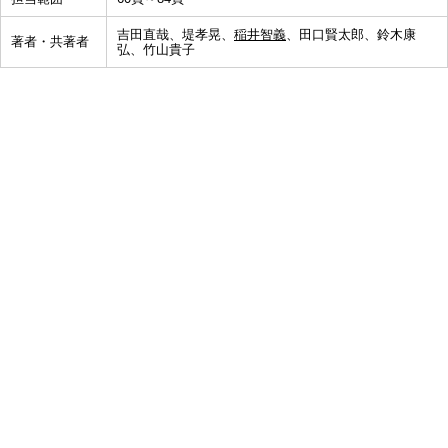
吉田直哉、堤孝晃、
稲井智義
、田口賢太郎、鈴木康
著者・共著者
弘、竹山貴子