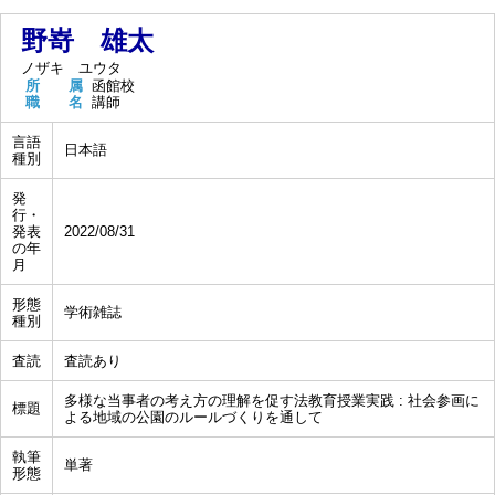
野嵜 雄太
ノザキ ユウタ
所 属
函館校
職 名
講師
言語
日本語
種別
発
行・
発表
2022/08/31
の年
月
形態
学術雑誌
種別
査読
査読あり
多様な当事者の考え方の理解を促す法教育授業実践 : 社会参画に
標題
よる地域の公園のルールづくりを通して
執筆
単著
形態