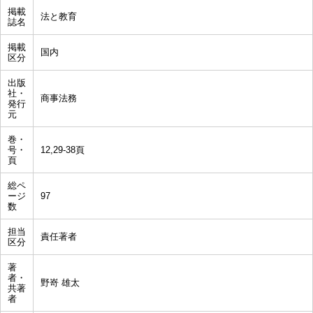
掲載
法と教育
誌名
掲載
国内
区分
出版
社・
商事法務
発行
元
巻・
号・
12,29-38頁
頁
総ペ
ージ
97
数
担当
責任著者
区分
著
者・
野嵜 雄太
共著
者