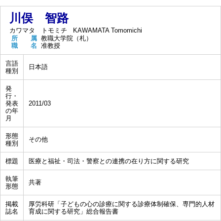
川俣 智路
カワマタ トモミチ
KAWAMATA Tomomichi
所 属
教職大学院（札）
職 名
准教授
言語
日本語
種別
発
行・
発表
2011/03
の年
月
形態
その他
種別
標題
医療と福祉・司法・警察との連携の在り方に関する研究
執筆
共著
形態
掲載
厚労科研「子どもの心の診療に関する診療体制確保、専門的人材
誌名
育成に関する研究」総合報告書