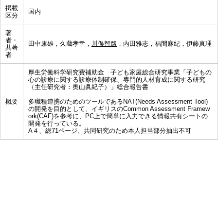
掲載
国内
区分
著
者・
田中康雄，久蔵孝幸，
川俣智路
，内田雅志，福間麻紀，伊藤真理
共著
者
厚生労働科学研究費補助金 子ども家庭総合研究事業「子どもの
心の診療に関する診療体制確保、専門的人材育成に関する研究
（主任研究者：奥山眞紀子）」総合報告書
概要
多職種連携のためのツールであるNAT(Needs Assessment Tool)
の開発を目的として、イギリスのCommon Assessment Framew
ork(CAF)を参考に、PC上で簡単に入力できる情報共有シートの
開発を行っている。
A４、総71ページ、共同研究のため本人担当部分抽出不可