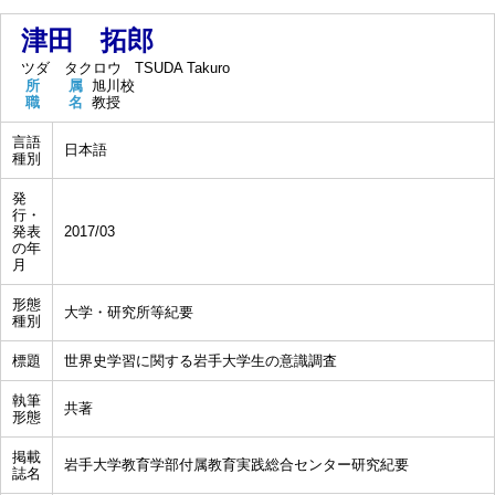
津田 拓郎
ツダ タクロウ
TSUDA Takuro
所 属
旭川校
職 名
教授
言語
日本語
種別
発
行・
発表
2017/03
の年
月
形態
大学・研究所等紀要
種別
標題
世界史学習に関する岩手大学生の意識調査
執筆
共著
形態
掲載
岩手大学教育学部付属教育実践総合センター研究紀要
誌名