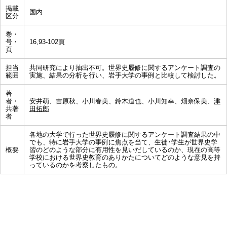
掲載
国内
区分
巻・
号・
16,93-102頁
頁
担当
共同研究により抽出不可。世界史履修に関するアンケート調査の
範囲
実施、結果の分析を行い、岩手大学の事例と比較して検討した。
著
者・
安井萌、吉原秋、小川春美、鈴木道也、小川知幸、畑奈保美、
津
共著
田拓郎
者
各地の大学で行った世界史履修に関するアンケート調査結果の中
でも、特に岩手大学の事例に焦点を当て、生徒･学生が世界史学
概要
習のどのような部分に有用性を見いだしているのか、現在の高等
学校における世界史教育のありかたについてどのような意見を持
っているのかを考察したもの。