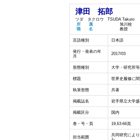
津田 拓郎
ツダ タクロウ
TSUDA Takuro
所 属
旭川校
職 名
教授
言語種別
日本語
発行・発表の年
2017/03
月
形態種別
大学・研究所等
標題
世界史履修に関
執筆形態
共著
掲載誌名
岩手県立大学盛
掲載区分
国内
巻・号・頁
19,63-66頁
共同研究により
担当範囲
た。