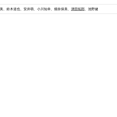
美、鈴木道也、安井萌、小川知幸、畑奈保美、
津田拓郎
、池野健