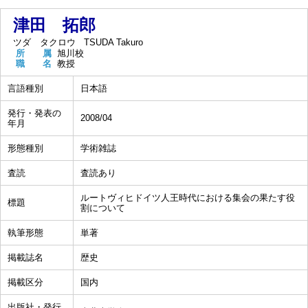
津田 拓郎
ツダ タクロウ
TSUDA Takuro
所 属
旭川校
職 名
教授
言語種別
日本語
発行・発表の
2008/04
年月
形態種別
学術雑誌
査読
査読あり
ルートヴィヒドイツ人王時代における集会の果たす役
標題
割について
執筆形態
単著
掲載誌名
歴史
掲載区分
国内
出版社・発行