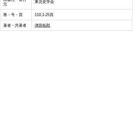
東北史学会
元
巻・号・頁
110,1-25頁
著者・共著者
津田拓郎