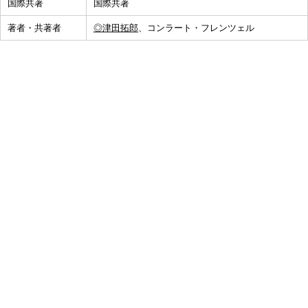
国際共著
国際共著
著者・共著者
◎津田拓郎
、コンラート・フレンツェル