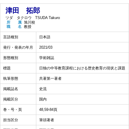
津田 拓郎
ツダ タクロウ
TSUDA Takuro
所 属
旭川校
職 名
教授
言語種別
日本語
発行・発表の年月
2021/03
形態種別
学術雑誌
標題
日独の中等教育課程における歴史教育の現状と課題
執筆形態
共著第一著者
掲載誌名
史流
掲載区分
国内
巻・号・頁
48,59-84頁
担当区分
筆頭著者