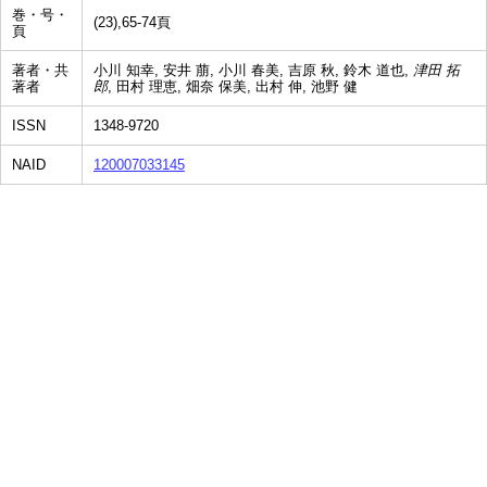
巻・号・
(23),65-74頁
頁
著者・共
小川 知幸, 安井 萠, 小川 春美, 吉原 秋, 鈴木 道也,
津田 拓
著者
郎
, 田村 理恵, 畑奈 保美, 出村 伸, 池野 健
ISSN
1348-9720
NAID
120007033145