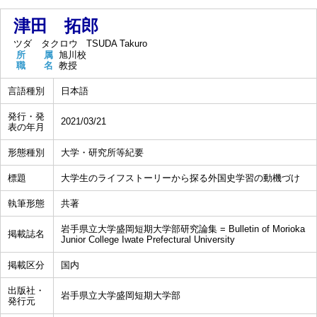
津田 拓郎
ツダ タクロウ
TSUDA Takuro
所 属
旭川校
職 名
教授
言語種別
日本語
発行・発
2021/03/21
表の年月
形態種別
大学・研究所等紀要
標題
大学生のライフストーリーから探る外国史学習の動機づけ
執筆形態
共著
岩手県立大学盛岡短期大学部研究論集 = Bulletin of Morioka
掲載誌名
Junior College Iwate Prefectural University
掲載区分
国内
出版社・
岩手県立大学盛岡短期大学部
発行元