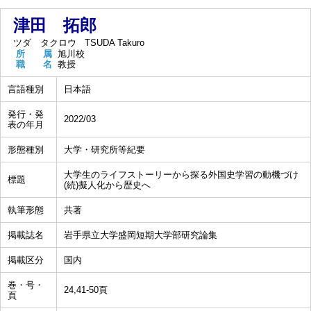
津田 拓郎
ツダ タクロウ
TSUDA Takuro
所 属
旭川校
職 名
教授
言語種別
日本語
発行・発
2022/03
表の年月
形態種別
大学・研究所等紀要
大学生のライフストーリーから探る外国史学習の動機づけ
標題
(続)擬人化から歴史へ
執筆形態
共著
掲載誌名
岩手県立大学盛岡短期大学部研究論集
掲載区分
国内
巻・号・
24,41-50頁
頁