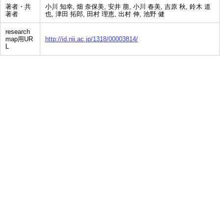
著者・共
小川 知幸, 畑 奈保美, 安井 萠, 小川 春美, 吉原 秋, 鈴木 道
著者
也, 津田 拓郎, 田村 理恵, 出村 伸, 池野 健
research
map用UR
http://id.nii.ac.jp/1318/00003814/
L