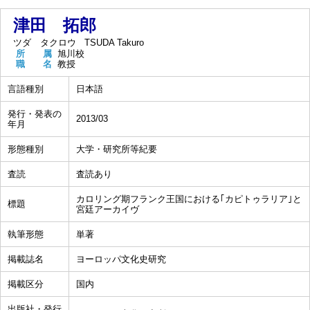
津田 拓郎
ツダ タクロウ
TSUDA Takuro
所 属
旭川校
職 名
教授
言語種別
日本語
発行・発表の
2013/03
年月
形態種別
大学・研究所等紀要
査読
査読あり
カロリング期フランク王国における｢カピトゥラリア｣と
標題
宮廷アーカイヴ
執筆形態
単著
掲載誌名
ヨーロッパ文化史研究
掲載区分
国内
出版社・発行