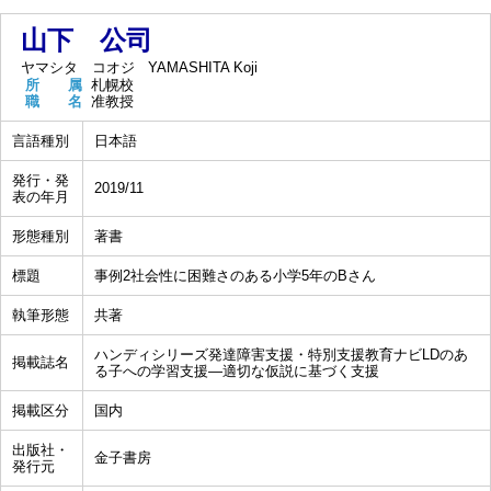
山下 公司
ヤマシタ コオジ
YAMASHITA Koji
所 属
札幌校
職 名
准教授
言語種別
日本語
発行・発
2019/11
表の年月
形態種別
著書
標題
事例2社会性に困難さのある小学5年のBさん
執筆形態
共著
ハンディシリーズ発達障害支援・特別支援教育ナビLDのあ
掲載誌名
る子への学習支援―適切な仮説に基づく支援
掲載区分
国内
出版社・
金子書房
発行元