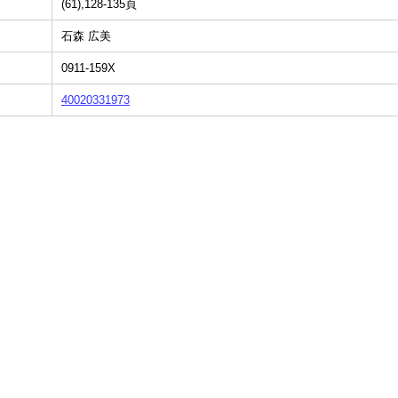
(61),128-135頁
石森 広美
0911-159X
40020331973