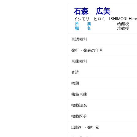
石森 広美
イシモリ ヒロミ
ISHIMORI Hiro
所 属
函館校
職 名
准教授
言語種別
発行・発表の年月
形態種別
査読
標題
執筆形態
掲載誌名
掲載区分
出版社・発行元