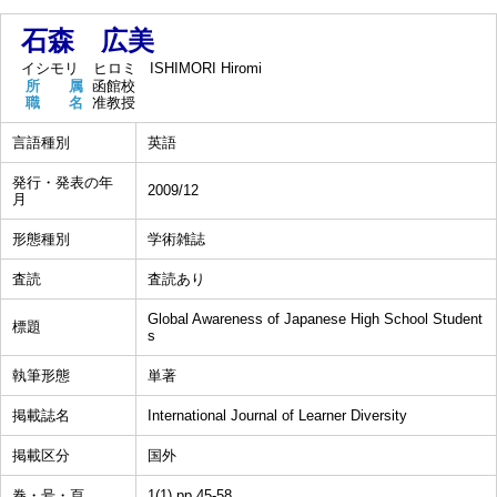
石森 広美
イシモリ ヒロミ
ISHIMORI Hiromi
所 属
函館校
職 名
准教授
言語種別
英語
発行・発表の年
2009/12
月
形態種別
学術雑誌
査読
査読あり
Global Awareness of Japanese High School Student
標題
s
執筆形態
単著
掲載誌名
International Journal of Learner Diversity
掲載区分
国外
巻・号・頁
1(1),pp.45-58