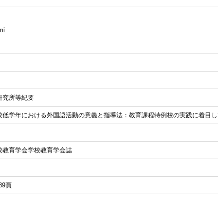
mi
研究所等紀要
校低学年における外国語活動の意義と指導法：教育課程特例校の実践に着目し
校教育学会学校教育学会誌
-89頁