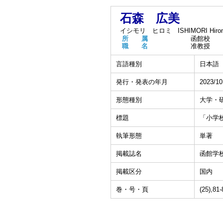
石森 広美
イシモリ ヒロミ
ISHIMORI Hiro
所 属
函館校
職 名
准教授
言語種別
日本語
発行・発表の年月
2023/10
形態種別
大学・
標題
「小学
執筆形態
単著
掲載誌名
函館学
掲載区分
国内
巻・号・頁
(25),81