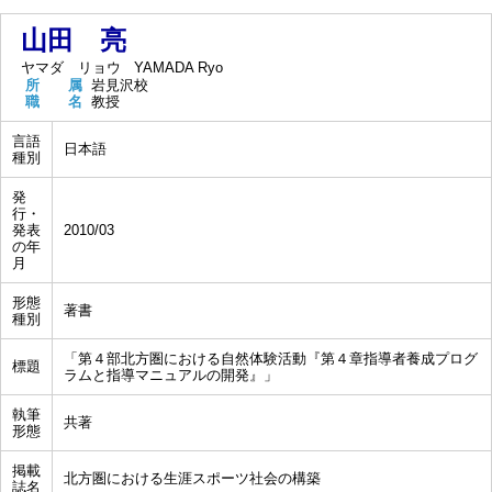
山田 亮
ヤマダ リョウ
YAMADA Ryo
所 属
岩見沢校
職 名
教授
言語
日本語
種別
発
行・
発表
2010/03
の年
月
形態
著書
種別
「第４部北方圏における自然体験活動『第４章指導者養成プログ
標題
ラムと指導マニュアルの開発』」
執筆
共著
形態
掲載
北方圏における生涯スポーツ社会の構築
誌名