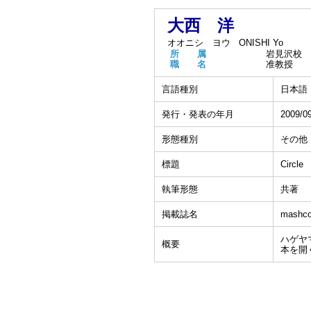
大西 洋
オオニシ ヨウ
ONISHI Yo
所 属
岩見沢校
職 名
准教授
言語種別
日本語
発行・発表の年月
2009/0
形態種別
その他
標題
Circle
執筆形態
共著
掲載誌名
mashc
ハゲヤマ
概要
本を開