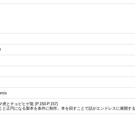
9
omix
虎とチョビヒゲ龍 (P.150-P.157)
くと正円になる製本を条件に制作。本を回すことで話がエンドレスに展開す