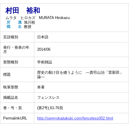
村田 裕和
ムラタ ヒロカズ
MURATA Hirokazu
所 属
旭川校
職 名
教授
言語種別
日本語
発行・発表の年
2014/06
月
形態種別
学術雑誌
歴史の裂け目を縫うように ―貴司山治「雷新田」
標題
論―
執筆形態
単著
掲載誌名
フェンスレス
巻・号・頁
(第2号),61-76頁
PermalinkURL
http://senryokaitakuki.com/fenceless002.html