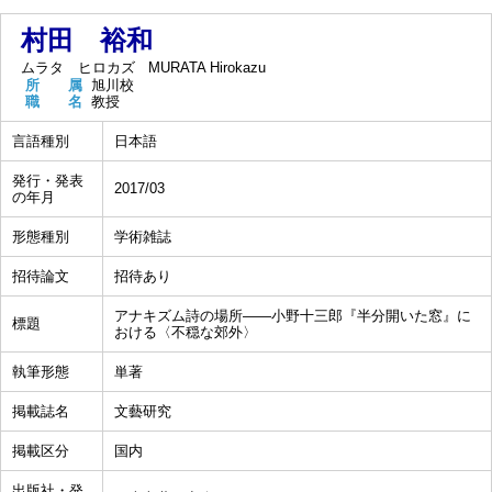
村田 裕和
ムラタ ヒロカズ
MURATA Hirokazu
所 属
旭川校
職 名
教授
言語種別
日本語
発行・発表
2017/03
の年月
形態種別
学術雑誌
招待論文
招待あり
アナキズム詩の場所――小野十三郎『半分開いた窓』に
標題
おける〈不穏な郊外〉
執筆形態
単著
掲載誌名
文藝研究
掲載区分
国内
出版社・発