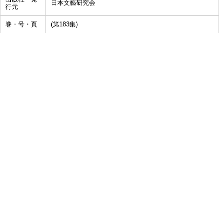
日本文藝研究会
行元
巻・号・頁
(第183集)