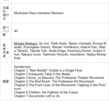
出版
社・
Municipal Otaru Literature Museum
発行
元
総ペ
ージ
40
数
Murata Hirokazu
, Ito Jun, Toriki Keita, Naitou Yositada, Kimura M
著
asaki, Kamogawa Satomi, Masaki Yoshikatsu, Adachi Gen, Wad
者・
a Takashi, Takeda Yuki, Ikeda Keigo, Amemiya Komei, Izutani S
共著
hun, Nakaya Izumi, Tatemoto Hiroyuki, translation: Nadya Murray
者
Kato
Introduction
Chapter 1 "New Worlds" Visible in a Single Flyer
Chapter 2 Kobayashi Takiji in the Media
Chapter 3 Arise, ye Masses! The Proletarian Theater Movement
概要
Chapter 4 The Red Brush: The Proletarian Art Movement
Chapter 5 The Front Lines of the Movement: Fighting in the Provi
nces
Chapter 6 Children, the Fighters of the Future
Chapter 7 Documents Left to Us