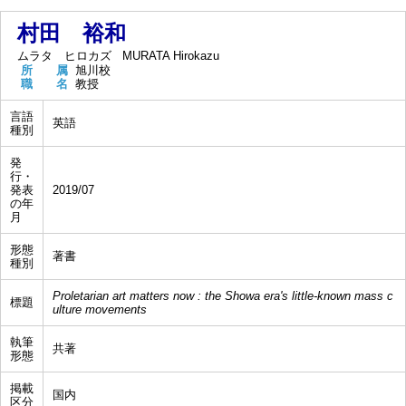
村田 裕和
ムラタ ヒロカズ
MURATA Hirokazu
所 属
旭川校
職 名
教授
言語
英語
種別
発
行・
発表
2019/07
の年
月
形態
著書
種別
Proletarian art matters now : the Showa era's little-known mass c
標題
ulture movements
執筆
共著
形態
掲載
国内
区分