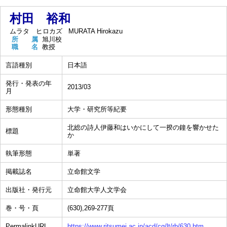
村田 裕和
ムラタ ヒロカズ
MURATA Hirokazu
所 属
旭川校
職 名
教授
言語種別
日本語
発行・発表の年
2013/03
月
形態種別
大学・研究所等紀要
北総の詩人伊藤和はいかにして一揆の鐘を響かせた
標題
か
執筆形態
単著
掲載誌名
立命館文学
出版社・発行元
立命館大学人文学会
巻・号・頁
(630),269-277頁
PermalinkURL
https://www.ritsumei.ac.jp/acd/cg/lt/rb/630.htm