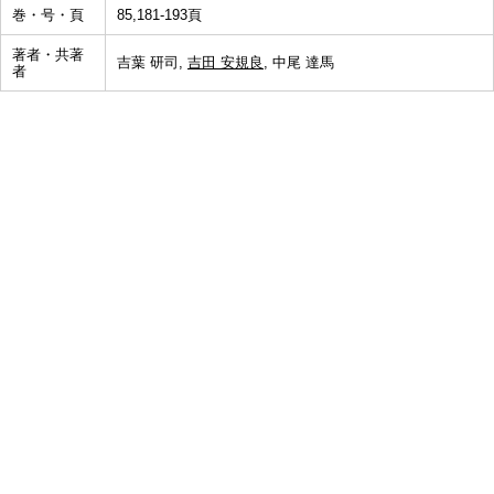
巻・号・頁
85,181-193頁
著者・共著
吉葉 研司,
吉田 安規良
, 中尾 達馬
者