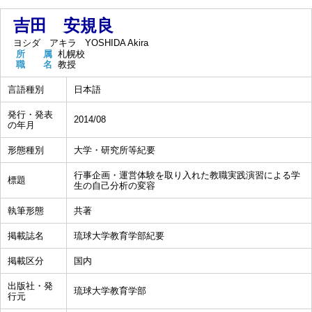
吉田 安規良
ヨシダ アキラ
YOSHIDA Akira
所 属
札幌校
職 名
教授
言語種別
日本語
発行・発表
2014/08
の年月
形態種別
大学・研究所等紀要
行事企画・運営体験を取り入れた教職実践演習による学
標題
生の自己分析の変容
執筆形態
共著
掲載誌名
琉球大学教育学部紀要
掲載区分
国内
出版社・発
琉球大学教育学部
行元