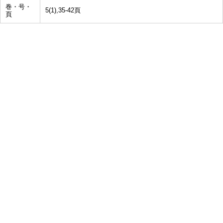
巻・号・
5(1),35-42頁
頁