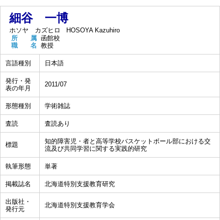
細谷 一博
ホソヤ カズヒロ
HOSOYA Kazuhiro
所 属
函館校
職 名
教授
言語種別
日本語
発行・発
2011/07
表の年月
形態種別
学術雑誌
査読
査読あり
知的障害児・者と高等学校バスケットボール部における交
標題
流及び共同学習に関する実践的研究
執筆形態
単著
掲載誌名
北海道特別支援教育研究
出版社・
北海道特別支援教育学会
発行元