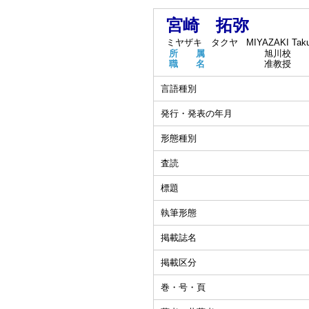
宮崎 拓弥
ミヤザキ タクヤ
MIYAZAKI Tak
所 属
旭川校
職 名
准教授
言語種別
発行・発表の年月
形態種別
査読
標題
執筆形態
掲載誌名
掲載区分
巻・号・頁