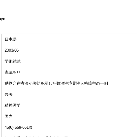
uya
日本語
2003/06
学術雑誌
査読あり
動物介在療法が著効を示した難治性境界性人格障害の一例
共著
精神医学
国内
45(6),659-661頁