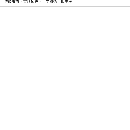
佐藤友香・
宮崎拓弥
・千丈雅徳・田中稜一