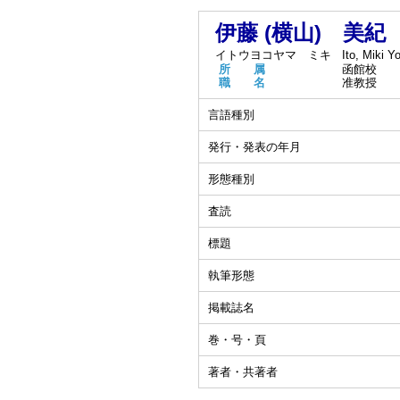
伊藤 (横山) 美紀
イトウヨコヤマ ミキ
Ito, Miki 
所 属
函館校
職 名
准教授
言語種別
発行・発表の年月
形態種別
査読
標題
執筆形態
掲載誌名
巻・号・頁
著者・共著者