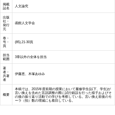
掲載
人文論究
誌名
出版
社・
函館人文学会
発行
元
巻・
号・
(85),21-30頁
頁
担当
3章以外の全体を担当
範囲
著
者・
伊藤恵、木塚あゆみ
共著
者
本稿では、2015年度前期の授業において履修学生(以下、学生)が
言い換えを含めた言語調整の際に試行錯誤を行った様子およびそ
概要
の後の振り返り活動での学びを考察している。言い換え前後のモ
ーラ（拍）数の増減にも着目している。