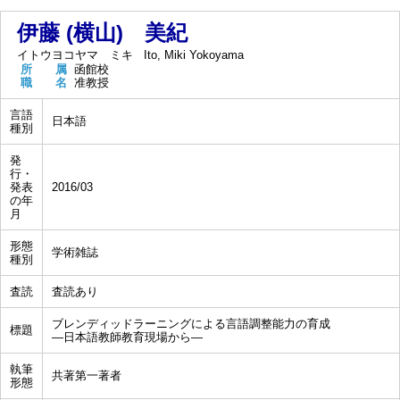
伊藤 (横山) 美紀
イトウヨコヤマ ミキ
Ito, Miki Yokoyama
所 属
函館校
職 名
准教授
言語
日本語
種別
発
行・
発表
2016/03
の年
月
形態
学術雑誌
種別
査読
査読あり
ブレンディッドラーニングによる言語調整能力の育成
標題
―日本語教師教育現場から―
執筆
共著第一著者
形態