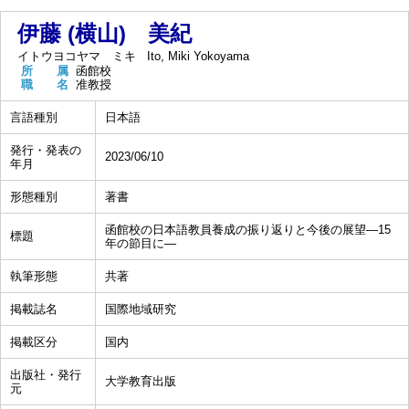
伊藤 (横山) 美紀
イトウヨコヤマ ミキ
Ito, Miki Yokoyama
所 属
函館校
職 名
准教授
言語種別
日本語
発行・発表の
2023/06/10
年月
形態種別
著書
函館校の日本語教員養成の振り返りと今後の展望―15
標題
年の節目に―
執筆形態
共著
掲載誌名
国際地域研究
掲載区分
国内
出版社・発行
大学教育出版
元