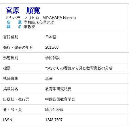
宮原 順寛
ミヤハラ ノリヒロ
MIYAHARA Norihiro
所 属
学校臨床心理専攻
職 名
准教授
言語種別
日本語
発行・発表の年月
2013/03
形態種別
学術雑誌
標題
つながりの理論から見た教育実践の分析
執筆形態
単著
掲載誌名
教育学研究紀要
出版社・発行元
中国四国教育学会
巻・号・頁
58,94-99頁
ISSN
1348-7507