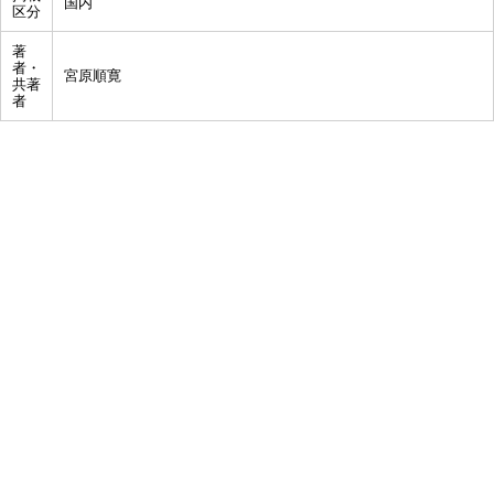
国内
区分
著
者・
宮原順寛
共著
者