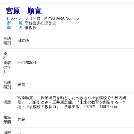
宮原 順寛
ミヤハラ ノリヒロ
MIYAHARA Norihiro
所 属
学校臨床心理専攻
職 名
准教授
言語
日本語
種別
発
行・
発表
2024/03/31
の年
月
形態
著書
種別
宮原順寛、「授業研究を軸としたへき地や小規模校での校内研
標題
修」、川前あゆみ・玉井康之編、『未来の教育を創造するへき
地・小規模校の教育力』、学事出版、2024年、168-177頁。
執筆
共著
形態
掲載