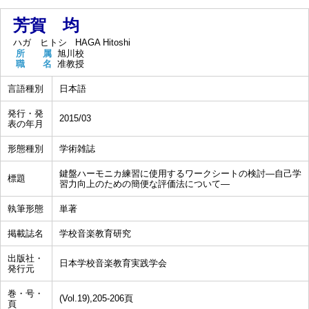
芳賀 均
ハガ ヒトシ
HAGA Hitoshi
所 属
旭川校
職 名
准教授
言語種別
日本語
発行・発
2015/03
表の年月
形態種別
学術雑誌
鍵盤ハーモニカ練習に使用するワークシートの検討―自己学
標題
習力向上のための簡便な評価法について―
執筆形態
単著
掲載誌名
学校音楽教育研究
出版社・
日本学校音楽教育実践学会
発行元
巻・号・
(Vol.19),205-206頁
頁