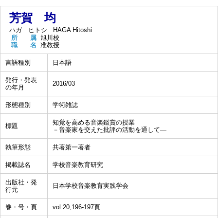
芳賀 均
ハガ ヒトシ
HAGA Hitoshi
所 属
旭川校
職 名
准教授
言語種別
日本語
発行・発表
2016/03
の年月
形態種別
学術雑誌
知覚を高める音楽鑑賞の授業
標題
－音楽家を交えた批評の活動を通して―
執筆形態
共著第一著者
掲載誌名
学校音楽教育研究
出版社・発
日本学校音楽教育実践学会
行元
巻・号・頁
vol.20,196-197頁