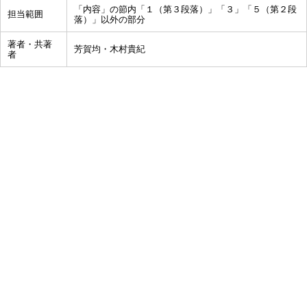
「内容」の節内「１（第３段落）」「３」「５（第２段
担当範囲
落）」以外の部分
著者・共著
芳賀均・木村貴紀
者